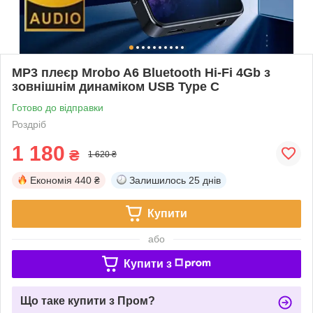
MP3 плеєр Mrobo A6 Bluetooth Hi-Fi 4Gb з
зовнішнім динаміком USB Type C
Готово до відправки
Роздріб
1 180
₴
1 620 ₴
Економія
440 ₴
Залишилось
25 днів
Купити
або
Купити з
Що таке купити з Пром?