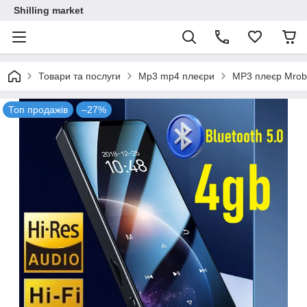
Shilling market
Товари та послуги
Mp3 mp4 плеєри
MP3 плеєр Mrobo
Топ продажів
–27%