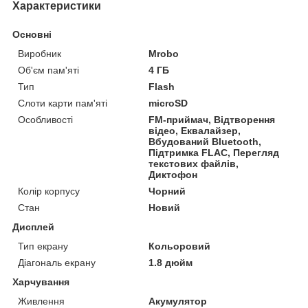
Характеристики
Основні
Виробник
Mrobo
Об'єм пам'яті
4 ГБ
Тип
Flash
Слоти карти пам'яті
microSD
Особливості
FM-приймач, Відтворення
відео, Еквалайзер,
Вбудований Bluetooth,
Підтримка FLAС, Перегляд
текстових файлів,
Диктофон
Колір корпусу
Чорний
Стан
Новий
Дисплей
Тип екрану
Кольоровий
Діагональ екрану
1.8 дюйм
Харчування
Живлення
Акумулятор