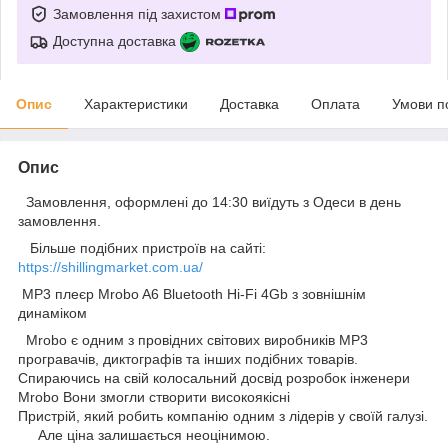
Замовлення під захистом
Доступна доставка
Опис
Характеристики
Доставка
Оплата
Умови п
Опис
Замовлення, оформлені до 14:30 виїдуть з Одеси в день
замовлення.
Більше подібних пристроїв на сайті:
https://shillingmarket.com.ua/
MP3 плеєр Mrobo A6 Bluetooth Hi-Fi 4Gb з зовнішнім
динаміком
Mrobo є одним з провідних світових виробників МР3
програвачів, диктографів та інших подібних товарів.
Спираючись на свій колосальний досвід розробок інженери
Mrobo Вони змогли створити високоякісні
Пристрій, який робить компанію одним з лідерів у своїй галузі.
Але ціна залишається неоцінимою.