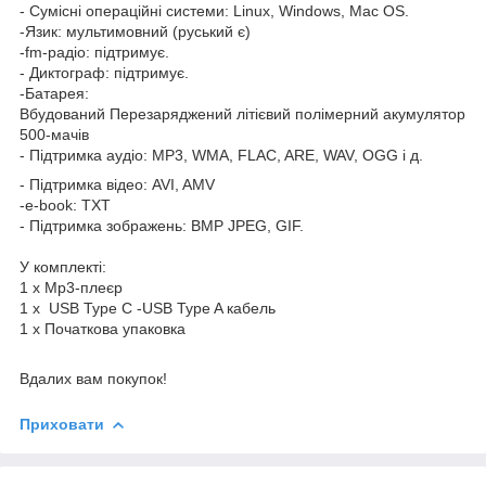
- Сумісні операційні системи: Linux, Windows, Mac OS.
-Язик: мультимовний (руський є)
-fm-радіо: підтримує.
- Диктограф: підтримує.
-Батарея:
Вбудований Перезаряджений літієвий полімерний акумулятор
500-мачів
- Підтримка аудіо: MP3, WMA, FLAC, ARE, WAV, OGG і д.
- Підтримка відео: AVI, AMV
-e-book: TXT
- Підтримка зображень: BMP JPEG, GIF.
У комплекті:
1 x Mp3-плеєр
1 х USB Type C -USB Type A кабель
1 x Початкова упаковка
Вдалих вам покупок!
Приховати