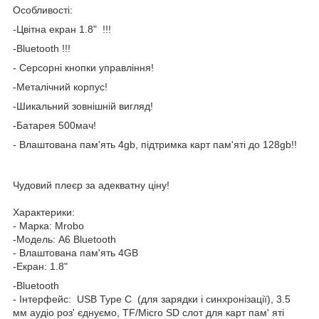
Особливості:
-Цвітна екран 1.8" !!!
-Bluetooth !!!
- Серсорні кнопки управління!
-Металічний корпус!
-Шикальний зовнішній вигляд!
-Батарея 500мач!
- Влаштована пам'ять 4gb, підтримка карт пам'яті до 128gb!!
Чудовий плеєр за адекватну ціну!
Характерики:
- Марка: Mrobo
-Модель: А6 Bluetooth
- Влаштована пам'ять 4GB
-Екран: 1.8"
-Bluetooth
- Інтерфейс: USB Type C (для зарядки і синхронізації), 3.5
мм аудіо роз' єднуємо, TF/Micro SD слот для карт пам' яті