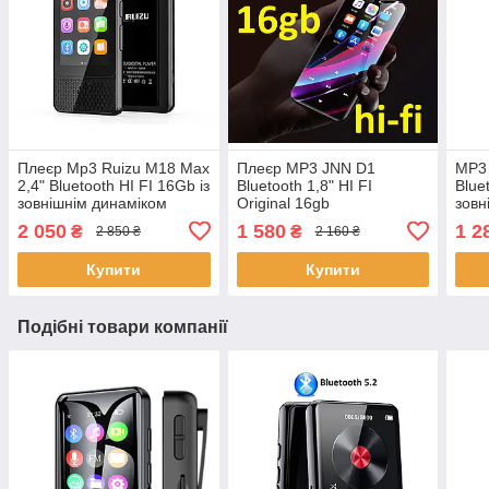
Плеєр Mp3 Ruizu M18 Max
Плеєр MP3 JNN D1
MP3 
2,4" Bluetooth HI FI 16Gb із
Bluetooth 1,8" HI FI
Blue
зовнішнім динаміком
Original 16gb
зовн
2 050
1 580
1 2
₴
₴
2 850 ₴
2 160 ₴
Купити
Купити
Подібні товари компанії