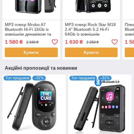
MP3 плеєр Mrobo A7
MP3 плеєр Rock Star M18
Плеє
Bluetooth Hi-Fi 16Gb із
2.4" Bluetooth 5.2 Hi-Fi
Blue
зовнішнім динаміком та
64Gb із зовнішнім
зовн
кліпсою
динаміком металевий
чор
1 580
1 630
1 5
₴
₴
2 160 ₴
2 250 ₴
Купити
Купити
Акційні пропозиції та новинки
Топ продажів
–31%
Топ продажів
–31%