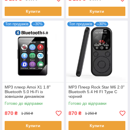
Купити
Купити
Топ продажів
–30%
Топ продажів
–30%
MP3 плеєр Amoi X1 1.8"
MP3 Плеєр Rock Star M6 2.0"
Bluetooth 5.0 Hi-Fi із
Bluetooth 5.4 HI FI Type C
зовнішнім динаміком
чорний
Готово до відправки
Готово до відправки
870
870
₴
₴
1 250 ₴
1 250 ₴
Купити
Купити