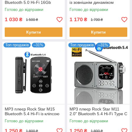
Bluetooth 5.0 Hi-Fi 16Gb
із зовнішнім динаміком
Готово до відправки
Готово до відправки
1 030
1 170
₴
₴
1 500 ₴
1 700 ₴
Купити
Купити
Топ продажів
–31%
Топ продажів
–31%
MP3 плеєр Rock Star M15
MP3 плеєр Rock Star M11
Bluetooth 5.4 Hi-Fi із кліпсою
2.0" Bluetooth 5.4 Hi-Fi Type C
Готово до відправки
Готово до відправки
1 250
1 250
₴
₴
1 800 ₴
1 800 ₴