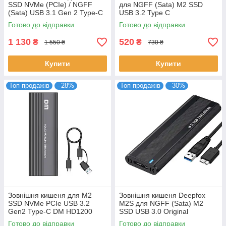
SSD NVMe (PCIe) / NGFF
для NGFF (Sata) M2 SSD
(Sata) USB 3.1 Gen 2 Type-C
USB 3.2 Type C
Shuole M8 з охолодженням
Готово до відправки
Готово до відправки
1 130
520
₴
₴
1 550 ₴
730 ₴
Купити
Купити
Топ продажів
–28%
Топ продажів
–30%
Зовнішня кишеня для M2
Зовнішня кишеня Deepfox
SSD NVMe PCIe USB 3.2
M2S для NGFF (Sata) M2
Gen2 Type-C DM HD1200
SSD USB 3.0 Original
Original
Готово до відправки
Готово до відправки