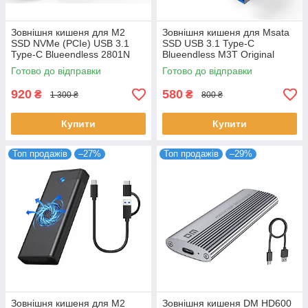
Зовнішня кишеня для M2
Зовнішня кишеня для Msata
SSD NVMe (PCIe) USB 3.1
SSD USB 3.1 Type-C
Type-C Blueendless 2801N
Blueendless M3T Original
Original
Готово до відправки
Готово до відправки
920
580
₴
₴
1 300 ₴
800 ₴
Купити
Купити
Топ продажів
–27%
Топ продажів
–29%
Зовнішня кишеня для M2
Зовнішня кишеня DM HD600