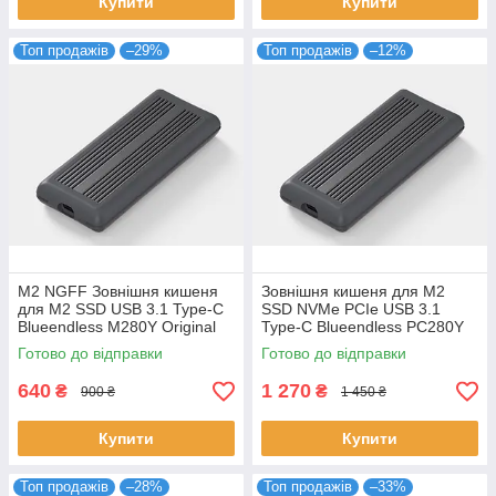
Купити
Купити
Топ продажів
–29%
Топ продажів
–12%
M2 NGFF Зовнішня кишеня
Зовнішня кишеня для M2
для M2 SSD USB 3.1 Type-C
SSD NVMe PCIe USB 3.1
Blueendless M280Y Original
Type-C Blueendless PC280Y
Original
Готово до відправки
Готово до відправки
640
1 270
₴
₴
900 ₴
1 450 ₴
Купити
Купити
Топ продажів
–28%
Топ продажів
–33%