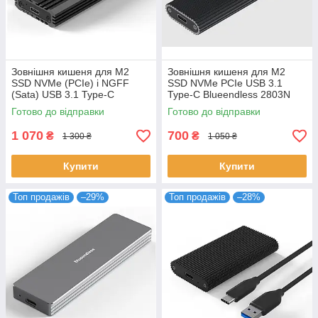
Зовнішня кишеня для M2
Зовнішня кишеня для M2
SSD NVMe (PCIe) і NGFF
SSD NVMe PCIe USB 3.1
(Sata) USB 3.1 Type-C
Type-C Blueendless 2803N
Blueendless 2807SN Original
Original
Готово до відправки
Готово до відправки
1 070
700
₴
₴
1 300 ₴
1 050 ₴
Купити
Купити
Топ продажів
–29%
Топ продажів
–28%