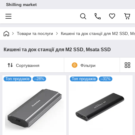
Shilling market
Товари та послуги
Кишені та док станції для M2 SSD, M
Кишені та док станції для M2 SSD, Msata SSD
Сортування
0
Фільтри
Топ продажів
–28%
Топ продажів
–31%