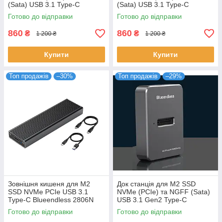
(Sata) USB 3.1 Type-C
(Sata) USB 3.1 Type-C
Blueendless 2815SN Original
Blueendless 2816SN Original
Готово до відправки
Готово до відправки
860
860
₴
₴
1 200 ₴
1 200 ₴
Купити
Купити
Топ продажів
–30%
Топ продажів
–29%
Зовнішня кишеня для M2
Док станція для M2 SSD
SSD NVMe PCIe USB 3.1
NVMe (PCIe) та NGFF (Sata)
Type-C Blueendless 2806N
USB 3.1 Gen2 Type-C
Original
Blueendless SD03 Original
Готово до відправки
Готово до відправки