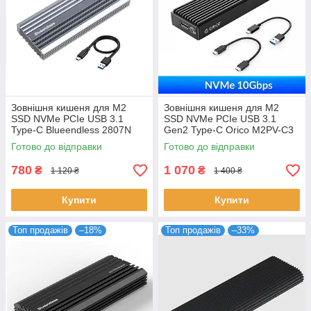
Зовнішня кишеня для M2
Зовнішня кишеня для M2
SSD NVMe PCIe USB 3.1
SSD NVMe PCIe USB 3.1
Type-C Blueendless 2807N
Gen2 Type-C Orico M2PV-C3
Original
Original
Готово до відправки
Готово до відправки
780
1 070
₴
₴
1 120 ₴
1 400 ₴
Купити
Купити
Топ продажів
–18%
Топ продажів
–33%