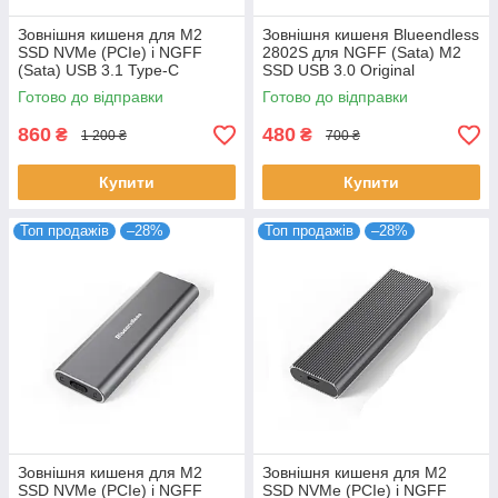
Зовнішня кишеня для M2
Зовнішня кишеня Blueendless
SSD NVMe (PCIe) і NGFF
2802S для NGFF (Sata) M2
(Sata) USB 3.1 Type-C
SSD USB 3.0 Original
Blueendless 2810SN Original
Готово до відправки
Готово до відправки
860
480
₴
₴
1 200 ₴
700 ₴
Купити
Купити
Топ продажів
–28%
Топ продажів
–28%
Зовнішня кишеня для M2
Зовнішня кишеня для M2
SSD NVMe (PCIe) і NGFF
SSD NVMe (PCIe) і NGFF