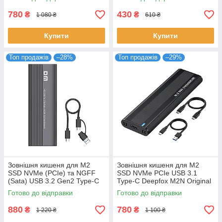
780
430
₴
₴
1 080 ₴
610 ₴
Купити
Купити
Топ продажів
–28%
Топ продажів
–29%
Зовнішня кишеня для M2
Зовнішня кишеня для M2
SSD NVMe (PCIe) та NGFF
SSD NVMe PCIe USB 3.1
(Sata) USB 3.2 Gen2 Type-C
Type-C Deepfox M2N Original
DM HD1300 Original
Готово до відправки
Готово до відправки
880
780
₴
₴
1 220 ₴
1 100 ₴