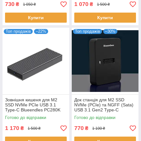
730
1 070
₴
₴
1 050 ₴
1 500 ₴
Купити
Купити
Топ продажів
–22%
Топ продажів
–30%
Зовнішня кишеня для M2
Док станція для M2 SSD
SSD NVMe PCIe USB 3.1
NVMe (PCIe) та NGFF (Sata)
Type-C Blueendles PC280K
USB 3.1 Gen2 Type-C
Original
Blueendless SD03A Original
Готово до відправки
Готово до відправки
1 170
770
₴
₴
1 500 ₴
1 100 ₴