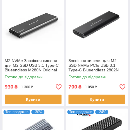
M2 NVMe Зовнішня кишеня
Зовнішня кишеня для M2
для M2 SSD USB 3.1 Type-C
SSD NVMe PCIe USB 3.1
Blueendless M280N Original
Type-C Blueendless 2802N
Original
Готово до відправки
Готово до відправки
930
700
₴
₴
1 300 ₴
1 050 ₴
Купити
Купити
Топ продажів
–30%
Топ продажів
–24%