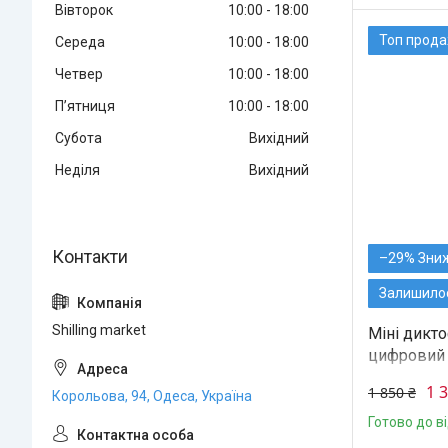
Вівторок
10:00
18:00
Топ прод
Середа
10:00
18:00
Четвер
10:00
18:00
Пʼятниця
10:00
18:00
Субота
Вихідний
Неділя
Вихідний
–29%
Залишилос
Shilling market
Міні дикт
цифровий
1 
1 850 ₴
Корольова, 94, Одеса, Україна
Готово до в