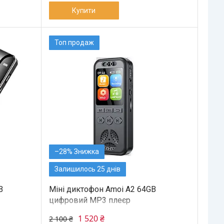
Купити
Топ продаж
–28%
Залишилось 25 днів
B
Міні диктофон Amoi A2 64GB
цифровий MP3 плеєр
1 520 ₴
2 100 ₴