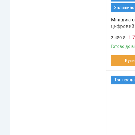
Залишилос
Міні дикт
цифровий
1 
2 480 ₴
Готово до в
Купи
Топ прод