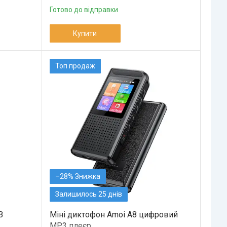
Готово до відправки
Купити
Топ продаж
–28%
Залишилось 25 днів
B
Міні диктофон Amoi A8 цифровий
MP3 плеєр