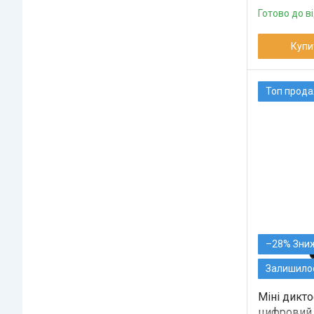
Готово до в
Купи
Топ прод
–28%
Залишилос
Міні дикто
цифровий