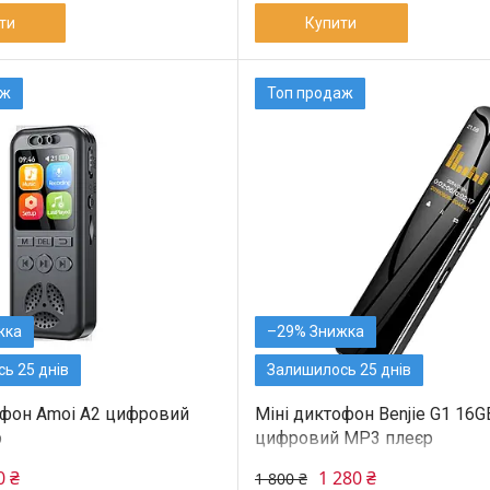
ти
Купити
аж
Топ продаж
–29%
ь 25 днів
Залишилось 25 днів
офон Amoi A2 цифровий
Міні диктофон Benjie G1 16G
р
цифровий MP3 плеєр
0 ₴
1 280 ₴
1 800 ₴