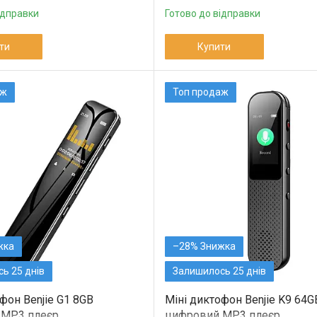
ідправки
Готово до відправки
ти
Купити
аж
Топ продаж
–28%
ь 25 днів
Залишилось 25 днів
фон Benjie G1 8GB
Міні диктофон Benjie K9 64G
 MP3 плеєр
цифровий MP3 плеєр