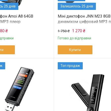
ь 25 днів
Залишилось 25 днів
офон Amoi A8 64GB
Міні диктофон JNN M23 8GB
 MP3 плеєр
динаміком цифровий MP3 п
780 ₴
1 270 ₴
1 750 ₴
ідправки
Готово до відправки
ти
Купити
аж
Топ продаж