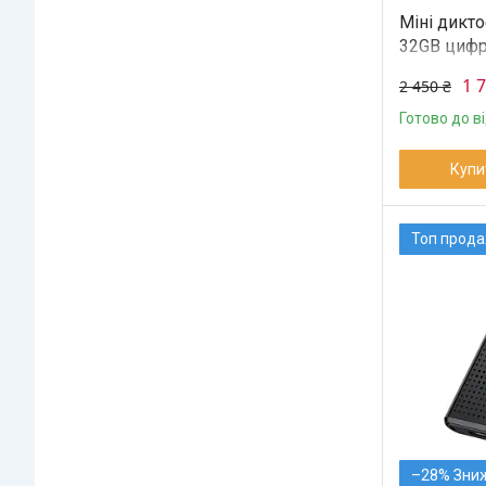
Міні дикто
32GB цифр
динаміком
1 
2 450 ₴
Готово до в
Купи
Топ прод
–28%