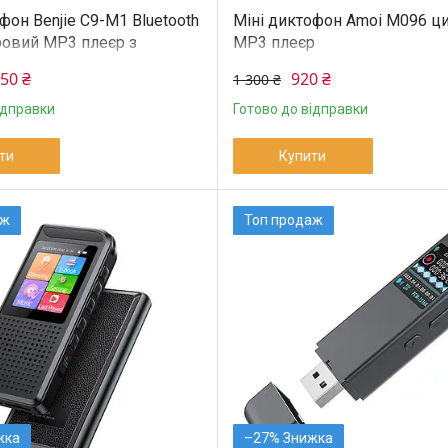
фон Benjie C9-M1 Bluetooth
Міні диктофон Amoi M096 ц
овий MP3 плеєр з
MP3 плеєр
 металевий
750 ₴
920 ₴
1 300 ₴
ідправки
Готово до відправки
ти
Купити
аж
Топ продаж
–27%