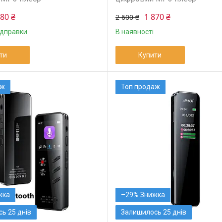
080 ₴
1 870 ₴
2 600 ₴
ідправки
В наявності
ти
Купити
аж
Топ продаж
–29%
ь 25 днів
Залишилось 25 днів