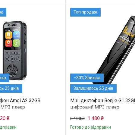
аж
Топ продаж
–30%
ь 25 днів
Залишилось 25 днів
офон Amoi A2 32GB
Міні диктофон Benjie G1 32G
 MP3 плеєр
цифровий MP3 плеєр
320 ₴
1 480 ₴
2 100 ₴
ідправки
Готово до відправки