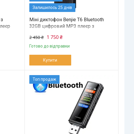
Залишилось 25 днів
 з
Міні диктофон Benjie T6 Bluetooth
леєр
32GB цифровий MP3 плеєр з
динаміком металевий
1 750 ₴
2 450 ₴
Готово до відправки
Купити
Топ продаж