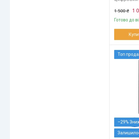
1 
1 500 ₴
Готово до в
Купи
Топ прод
–29%
Залишилос