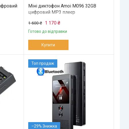
ифровий
Міні диктофон Amoi M096 32GB
цифровий MP3 плеєр
1 170 ₴
1 600 ₴
Готово до відправки
Купити
Топ продаж
–29%