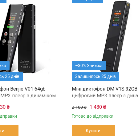
–30%
ь 25 днів
Залишилось 25 днів
фон Benjie V01 64gb
Міні диктофон DM V1S 32GB
MP3 плеєр з динаміком
цифровий MP3 плеєр з дин
й
530 ₴
1 480 ₴
2 100 ₴
ідправки
Готово до відправки
ти
Купити