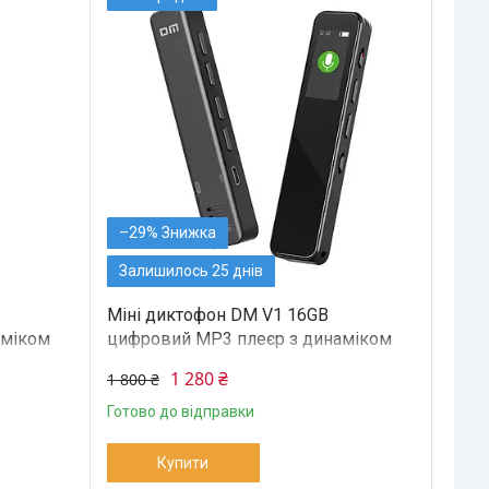
–29%
Залишилось 25 днів
Міні диктофон DM V1 16GB
аміком
цифровий MP3 плеєр з динаміком
1 280 ₴
1 800 ₴
Готово до відправки
Купити