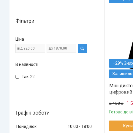
Фільтри
Ціна
–29%
В наявності
Залишилос
Так
22
Міні дикто
цифровий 
металеви
1 
2 150 ₴
Графік роботи
Готово до в
Купи
Понеділок
10:00
18:00