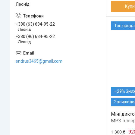
Леонід
Купи
+380 (63) 634-95-22
Топ прод
Леонід
+380 (96) 634-95-22
Леонід
endrus3465@gmail.com
–29%
Залишилос
Міні дикт
MP3 плеє
92
1 300 ₴