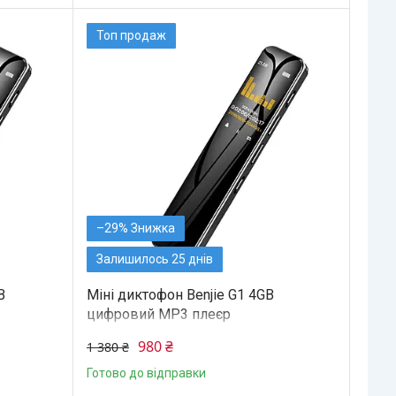
Топ продаж
–29%
Залишилось 25 днів
B
Міні диктофон Benjie G1 4GB
цифровий MP3 плеєр
980 ₴
1 380 ₴
Готово до відправки