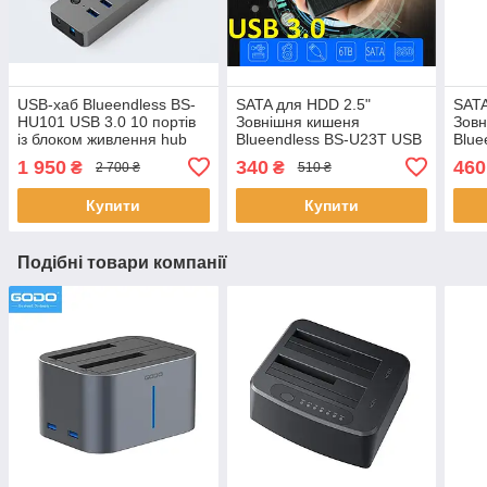
USB-хаб Blueendless BS-
SATA для HDD 2.5"
SATA
HU101 USB 3.0 10 портів
Зовнішня кишеня
Зовн
із блоком живлення hub
Blueendless BS-U23T USB
Blue
концентратор алюмінієвий
3.0 Original
(MR2
1 950
340
460
₴
₴
2 700 ₴
510 ₴
Origi
Купити
Купити
Подібні товари компанії