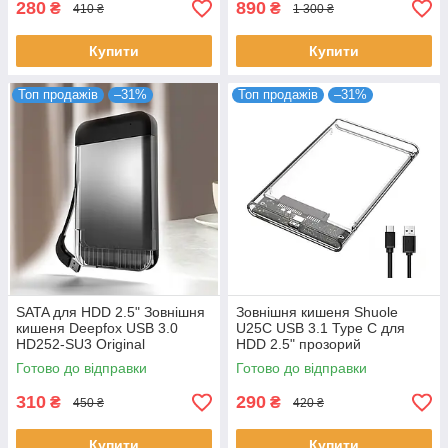
280
890
₴
₴
410 ₴
1 300 ₴
Купити
Купити
Топ продажів
–31%
Топ продажів
–31%
SATA для HDD 2.5" Зовнішня
Зовнішня кишеня Shuole
кишеня Deepfox USB 3.0
U25C USB 3.1 Type C для
HD252-SU3 Original
HDD 2.5" прозорий
Готово до відправки
Готово до відправки
310
290
₴
₴
450 ₴
420 ₴
Купити
Купити