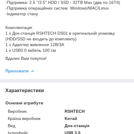
-Підтримка: 2.5 "/3.5" HDD / SSD - 32TB Max (два по 16Тб)
-Підтримка операційних систем: Windows/MAC/Linux
-Індикатор стану
Комплектація:
1 x Док-станція RSHTECH DS01 в оригінальній упаковці
(HDD/SSD не входить до комплекту)
1 x Адаптер живлення 12В/3A
1 x USB3.0 кабель 100 см
Вдалих Вам покупок!
Приховати
Характеристики
Основні атрибути
Виробник
RSHTECH
Країна виробник
Китай
Вид
Док-станція
Інтерфейс
USB 3.0