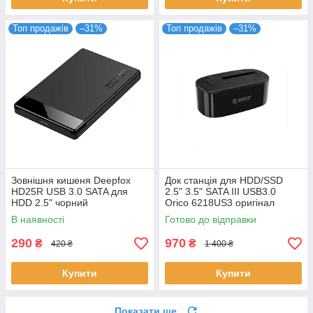
Топ продажів
–31%
Топ продажів
–31%
Зовнішня кишеня Deepfox
Док станція для HDD/SSD
HD25R USB 3.0 SATA для
2.5" 3.5" SATA III USB3.0
HDD 2.5" чорний
Orico 6218US3 оригінал
В наявності
Готово до відправки
290
970
₴
₴
420 ₴
1 400 ₴
Купити
Купити
Показати ще