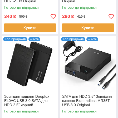
HD25-SU3 Original
Original
Готово до відправки
Готово до відправки
340
280
₴
₴
500 ₴
410 ₴
Купити
Купити
Топ продажів
–32%
Топ продажів
–32%
Зовнішня кишеня Deepfox
SATA для HDD 3.5" Зовнішня
E40AC USB 3.0 SATA для
кишеня Blueendless MR35T
HDD 2.5" чорний
USB 3.0 Original
Готово до відправки
Готово до відправки