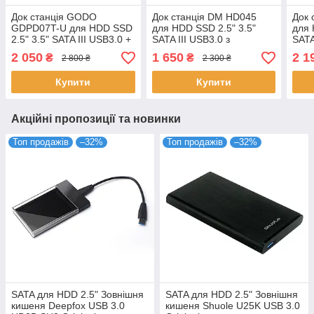
Док станція GODO
Док станція DM HD045
Док 
GDPD07T-U для HDD SSD
для HDD SSD 2.5" 3.5"
для 
2.5" 3.5" SATA III USB3.0 +
SATA III USB3.0 з
SATA
2 x USB з функцією
функцією клонування
USB3
2 050
1 650
2 1
₴
₴
2 800 ₴
2 300 ₴
клонування
клон
Купити
Купити
Акційні пропозиції та новинки
Топ продажів
–32%
Топ продажів
–32%
SATA для HDD 2.5" Зовнішня
SATA для HDD 2.5" Зовнішня
кишеня Deepfox USB 3.0
кишеня Shuole U25K USB 3.0