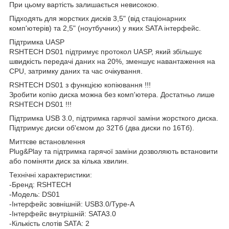
При цьому вартість залишається невисокою.
Підходять для жорстких дисків 3,5" (від стаціонарних
комп'ютерів) та 2,5" (ноутбучних) у яких SATA інтерфейс.
Підтримка UASP
RSHTECH DS01 підтримує протокол UASP, який збільшує
швидкість передачі даних на 20%, зменшує навантаження на
CPU, затримку даних та час очікування.
RSHTECH DS01 з функцією копіювання !!!
Зробити копію диска можна без комп'ютера. Достатньо лише
RSHTECH DS01 !!!
Підтримка USB 3.0, підтримка гарячої заміни жорсткого диска.
Підтримує диски об'ємом до 32Тб (два диски по 16Тб).
Миттєве встановлення
Plug&Play та підтримка гарячої заміни дозволяють встановити
або поміняти диск за кілька хвилин.
Технічні характеристики:
-Бренд: RSHTECH
-Модель: DS01
-Інтерфейс зовнішній: USB3.0/Type-A
-Інтерфейс внутрішній: SATA3.0
-Кількість слотів SATA: 2