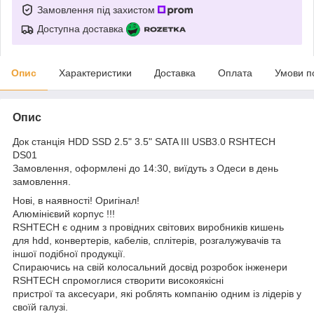
Замовлення під захистом
Доступна доставка
Опис
Характеристики
Доставка
Оплата
Умови п
Опис
Док станція HDD SSD 2.5" 3.5" SATA III USB3.0 RSHTECH
DS01
Замовлення, оформлені до 14:30, виїдуть з Одеси в день
замовлення.
Нові, в наявності! Оригінал!
Алюмінієвий корпус !!!
RSHTECH є одним з провідних світових виробників кишень
для hdd, конвертерів, кабелів, сплітерів, розгалужувачів та
іншої подібної продукції.
Спираючись на свій колосальний досвід розробок інженери
RSHTECH спромоглися створити високоякісні
пристрої та аксесуари, які роблять компанію одним із лідерів у
своїй галузі.