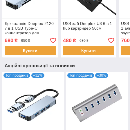
Док станція Deepfox-2120
USB хаб Deepfox U3 6 в 1
USB 
7 в 1 USB Type-C
hub картридер 50см
1 ал
концентратор для
звук
ноутбука 7 портів HDMI
680
480
760
₴
₴
950 ₴
680 ₴
картридер
Купити
Купити
Акційні пропозиції та новинки
Топ продажів
–32%
Топ продажів
–30%