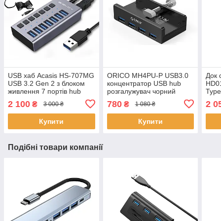
USB хаб Acasis HS-707MG
ORICO MH4PU-P USB3.0
Док 
USB 3.2 Gen 2 з блоком
концентратор USB hub
HD0
живлення 7 портів hub
розгалужувач чорний
Type
концентратор алюмінієвий
"3.5
2 100
780
2 0
₴
₴
3 000 ₴
1 080 ₴
M2 
Купити
Купити
Подібні товари компанії