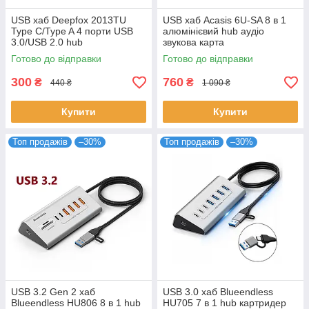
USB хаб Deepfox 2013TU
USB хаб Acasis 6U-SA 8 в 1
Type C/Type A 4 порти USB
алюмінієвий hub аудіо
3.0/USB 2.0 hub
звукова карта
концентратор алюмінієвий
Готово до відправки
Готово до відправки
300
760
₴
₴
440 ₴
1 090 ₴
Купити
Купити
Топ продажів
–30%
Топ продажів
–30%
USB 3.2 Gen 2 хаб
USB 3.0 хаб Blueendless
Blueendless HU806 8 в 1 hub
HU705 7 в 1 hub картридер