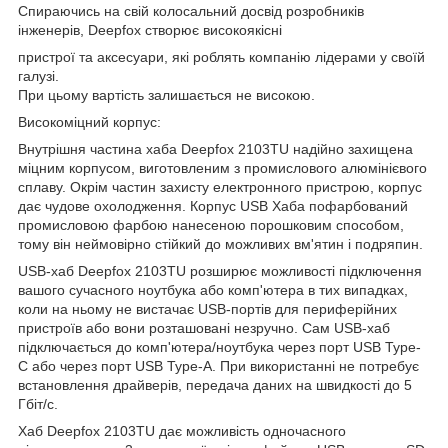
Спираючись на свій колосальний досвід розробників
інженерів, Deepfox створює високоякісні
пристрої та аксесуари, які роблять компанію лідерами у своїй
галузі.
При цьому вартість залишається не високою.
Високоміцний корпус:
Внутрішня частина хаба Deepfox 2103TU надійно захищена
міцним корпусом, виготовленим з промислового алюмінієвого
сплаву. Окрім частин захисту електронного пристрою, корпус
дає чудове охолодження. Корпус USB Хаба пофарбований
промисловою фарбою нанесеною порошковим способом,
тому він неймовірно стійкий до можливих вм'ятин і подряпин.
USB-хаб Deepfox 2103TU розширює можливості підключення
вашого сучасного ноутбука або комп'ютера в тих випадках,
коли на ньому не вистачає USB-портів для периферійних
пристроїв або вони розташовані незручно. Сам USB-хаб
підключається до комп'ютера/ноутбука через порт USB Type-
C або через порт USB Type-А. При використанні не потребує
встановлення драйверів, передача даних на швидкості до 5
Гбіт/с.
Хаб Deepfox 2103TU дає можливість одночасного