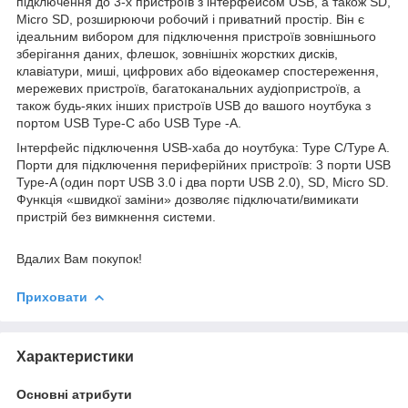
підключення до 3-х пристроїв з інтерфейсом USB, а також SD,
Micro SD, розширюючи робочий і приватний простір. Він є
ідеальним вибором для підключення пристроїв зовнішнього
зберігання даних, флешок, зовнішніх жорстких дисків,
клавіатури, миші, цифрових або відеокамер спостереження,
мережевих пристроїв, багатоканальних аудіопристроїв, а
також будь-яких інших пристроїв USB до вашого ноутбука з
портом USB Type-С або USB Type -А.
Інтерфейс підключення USB-хаба до ноутбука: Type C/Type A.
Порти для підключення периферійних пристроїв: 3 порти USB
Type-A (один порт USB 3.0 і два порти USB 2.0), SD, Micro SD.
Функція «швидкої заміни» дозволяє підключати/вимикати
пристрій без вимкнення системи.
Вдалих Вам покупок!
Приховати
Характеристики
Основні атрибути