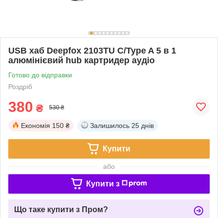
USB хаб Deepfox 2103TU C/Type A 5 в 1
алюмінієвий hub картридер аудіо
Готово до відправки
Роздріб
380
₴
530 ₴
Економія
150 ₴
Залишилось
25 днів
Купити
або
Купити з
Що таке купити з Пром?