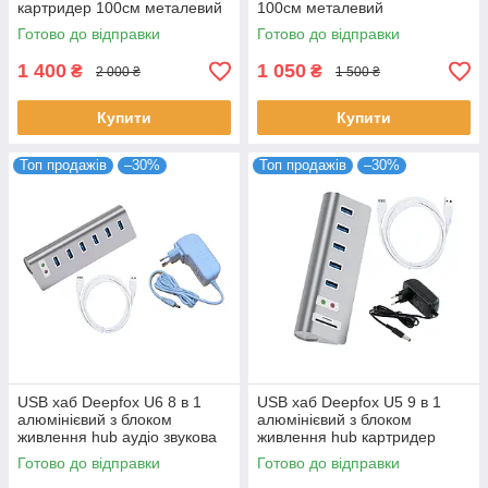
картридер 100см металевий
100см металевий
Готово до відправки
Готово до відправки
1 400
1 050
₴
₴
2 000 ₴
1 500 ₴
Купити
Купити
Топ продажів
–30%
Топ продажів
–30%
USB хаб Deepfox U6 8 в 1
USB хаб Deepfox U5 9 в 1
алюмінієвий з блоком
алюмінієвий з блоком
живлення hub аудіо звукова
живлення hub картридер
карта
аудіо звукова карта
Готово до відправки
Готово до відправки