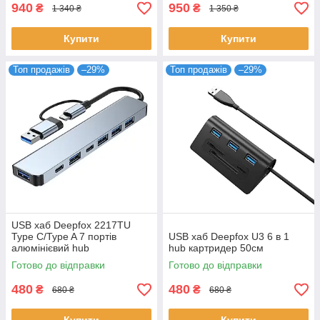
940
950
₴
₴
1 340 ₴
1 350 ₴
Купити
Купити
Топ продажів
–29%
Топ продажів
–29%
USB хаб Deepfox 2217TU
Type C/Type A 7 портів
USB хаб Deepfox U3 6 в 1
алюмінієвий hub
hub картридер 50см
концентратор
Готово до відправки
Готово до відправки
480
480
₴
₴
680 ₴
680 ₴