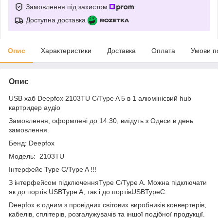
Замовлення під захистом
Доступна доставка
Опис
Характеристики
Доставка
Оплата
Умови п
Опис
USB хаб Deepfox 2103TU C/Type A 5 в 1 алюмінієвий hub
картридер аудіо
Замовлення, оформлені до 14:30, виїдуть з Одеси в день
замовлення.
Бенд: Deepfox
Модель: 2103TU
Інтерфейс Type C/Type A !!!
З інтерфейсом підключенняType C/Type A. Можна підключати
як до портів USBType A, так і до портівUSBTypeC.
Deepfox є одним з провідних світових виробників конвертерів,
кабелів, сплітерів, розгалужувачів та іншої подібної продукції.