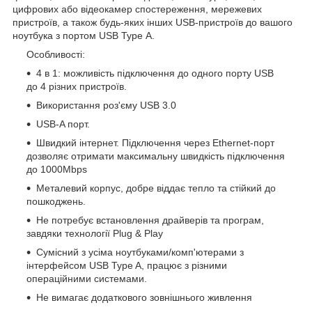
цифрових або відеокамер спостереження, мережевих
пристроїв, а також будь-яких інших USB-пристроїв до вашого
ноутбука з портом USB Type А.
Особливості:
4 в 1: можливість підключення до одного порту USB
до 4 різних пристроїв.
Використання роз'єму USB 3.0
USB-A порт.
Швидкий інтернет. Підключення через Ethernet-порт
дозволяє отримати максимальну швидкість підключення
до 1000Mbps
Металевий корпус, добре віддає тепло та стійкий до
пошкоджень.
Не потребує встановлення драйверів та програм,
завдяки технології Plug & Play
Сумісний з усіма ноутбуками/комп'ютерами з
інтерфейсом USB Type A, працює з різними
операційними системами.
Не вимагає додаткового зовнішнього живлення