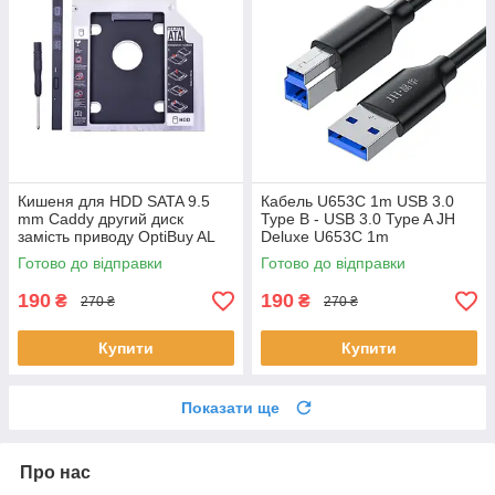
Кишеня для HDD SATA 9.5
Кабель U653C 1m USB 3.0
mm Caddy другий диск
Type B - USB 3.0 Type A JH
замість приводу OptiBuy AL
Deluxe U653C 1m
Готово до відправки
Готово до відправки
190
190
₴
₴
270 ₴
270 ₴
Купити
Купити
Показати ще
Про нас