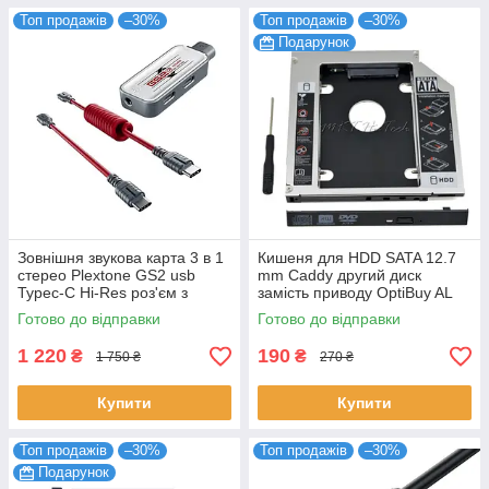
Топ продажів
–30%
Топ продажів
–30%
Подарунок
Зовнішня звукова карта 3 в 1
Кишеня для HDD SATA 12.7
стерео Plextone GS2 usb
mm Caddy другий диск
Typec-C Hi-Res роз'єм з
замість приводу OptiBuy AL
адаптером зарядного
Готово до відправки
Готово до відправки
пристрою
1 220
190
₴
₴
1 750 ₴
270 ₴
Купити
Купити
Топ продажів
–30%
Топ продажів
–30%
Подарунок