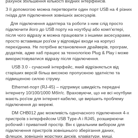
рахунок збільшення кількості вхідних інтерфейсів.
З її допомогою можна перетворити один порт USB на 4 різних
гнізда для підключення зовнішніх аксесуарів.
Для підключення адаптера та роботи з ним слід просто
підключити його до USB порту на ноутбуці або комп'ютері,
після чого відразу ж можна працювати з іншими аксесуарами,
просто вставивши роз'єм у відповідні входи на корпусі
перехідника. Не потрібне встановлення драйверів, програм,
додатків, адже хаб працює за технологією Plug & Play і може
використовуватися відразу після підключення.
USB 3.0 - сучасний інтерфейс, який відрізняється від
старіших версій більш високою пропускною здатністю та
підвищеною силою струму.
Ethernet-порт (RJ-45) – підтримує швидкість передачі
інтернету 10/100/1000 Мбіт/с. Враховуючи, що не всі ноутбуки
мають роз'єм для інтернет-кабелю, це вирішить проблему
підключення до мережі.
DM CHB012 дає можливість одночасного підключення 4-х
пристроїв з інтерфейсом USB Type-А і RJ45, розширюючи
робочий і приватний простір. Він є ідеальним вибором для
підключення пристроїв зовнішнього зберігання даних,
флешок, зовнішніх жорстких дисків, клавіатури, миші,