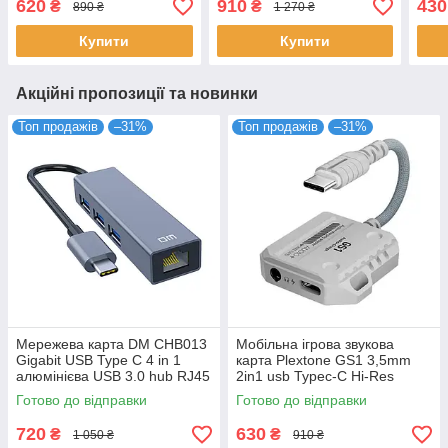
620
910
430
₴
₴
890 ₴
1 270 ₴
мережевий адаптер 100
адаптер 1000 Мбіт/с
100 
Мбіт/с
Купити
Купити
Акційні пропозиції та новинки
Топ продажів
–31%
Топ продажів
–31%
Мережева карта DM CHB013
Мобільна ігрова звукова
Gigabit USB Type C 4 in 1
карта Plextone GS1 3,5mm
алюмінієва USB 3.0 hub RJ45
2in1 usb Typec-C Hi-Res
мережевий адаптер 1000
роз'єм з адаптером
Готово до відправки
Готово до відправки
Мбіт/с
зарядного пристрою
720
630
₴
₴
1 050 ₴
910 ₴