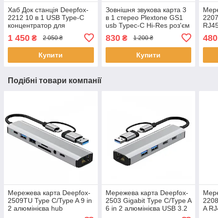
Хаб Док станція Deepfox-
Зовнішня звукова карта 3
Мере
2212 10 в 1 USB Type-C
в 1 стерео Plextone GS1
2207
концентратор для
usb Typec-C Hi-Res роз'єм
RJ45
ноутбука 10 портів
з адаптером зарядного
адап
1 450
830
480
₴
₴
2 050 ₴
1 200 ₴
пристрою
Мбіт
Купити
Купити
Подібні товари компанії
Мережева карта Deepfox-
Мережева карта Deepfox-
Мере
2509TU Type C/Type A 9 in
2503 Gigabit Type C/Type A
2208
2 алюмінієва hub
6 in 2 алюмінієва USB 3.2
A RJ
картридер аудіо RJ45
hub RJ45 мережевий
LAN