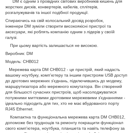
DM є одним з провідних світових виробників кишень для
жорстких дисків, конвертерів, кабелів, сплітерів,
розгалужувачів та іншої подібної продукції.
Спираючись на свій колосальний досвід розробок,
інженери DM зуміли створити високоякісні пристрої та
аксесуари, які роблять компанію одним з лідерів у своїй
галузі.
При цьому вартість залишається не високою.
Виробник: DM
Модель: CHB012
Мережева карта DM CHB012 - це пристрій, який надасть
вашому ноутбуку, комп'ютеру та іншим пристроям USB доступ
до дротових мережних з'єднань, підключившись до модему,
маршрутизатора або мережного комутатора. Він створений
для більшості сучасних пристроїв, щоб насолоджуватися
потужними миттєвими дротовими мережевими з'єднаннями -
ідеально підходить для тих, хто не має вбудованого порту
RJ45 Ethernet.
Компактна та функціональна мережева карта DM CHB012,
допоможе без труднощів та ремонту покращити функціонал
свого комп'ютера, ноутбука, планшета та навіть телефону за