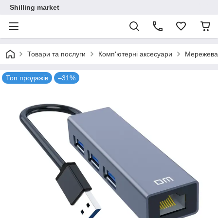
Shilling market
Товари та послуги
Комп'ютерні аксесуари
Мережева 
Топ продажів
–31%