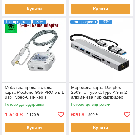
Купити
Купити
Топ продажів
–30%
Топ продажів
–30%
Мобільна ігрова звукова
Мережева карта Deepfox-
карта Plextone GS5 PRO 5 в 1
2509TU Type C/Type A 9 in 2
usb Typec-C Hi-Res з
алюмінієва hub картридер
адаптером зарядного
аудіо RJ45 мережевий
Готово до відправки
Готово до відправки
пристрою
адаптер 100 Мбіт/с
1 510
620
₴
₴
2 170 ₴
890 ₴
Купити
Купити