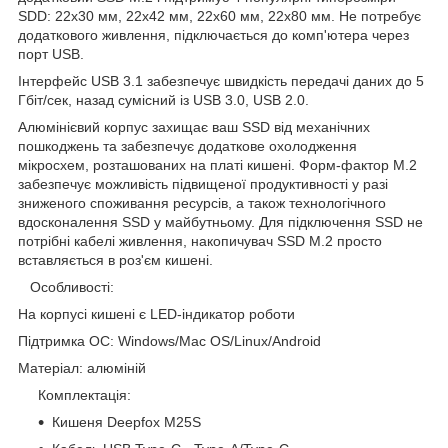
SDD: 22x30 мм, 22x42 мм, 22x60 мм, 22x80 мм. Не потребує
додаткового живлення, підключається до комп'ютера через
порт USB.
Інтерфейс USB 3.1 забезпечує швидкість передачі даних до 5
Гбіт/сек, назад сумісний із USB 3.0, USB 2.0.
Алюмінієвий корпус захищає ваш SSD від механічних
пошкоджень та забезпечує додаткове охолодження
мікросхем, розташованих на платі кишені. Форм-фактор M.2
забезпечує можливість підвищеної продуктивності у разі
зниженого споживання ресурсів, а також технологічного
вдосконалення SSD у майбутньому. Для підключення SSD не
потрібні кабелі живлення, накопичувач SSD M.2 просто
вставляється в роз'єм кишені.
Особливості:
На корпусі кишені є LED-індикатор роботи
Підтримка ОС: Windows/Mac OS/Linux/Android
Матеріал: алюміній
Комплектація:
Кишеня Deepfox M25S