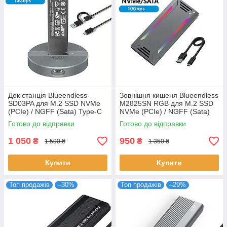
Док станція Blueendless
Зовнішня кишеня Blueendless
SD03PA для M.2 SSD NVMe
M2825SN RGB для M.2 SSD
(PCIe) / NGFF (Sata) Type-C
NVMe (PCIe) / NGFF (Sata)
USB 3.1
Type-C USB 3.2
Готово до відправки
Готово до відправки
1 050
950
₴
₴
1 500 ₴
1 350 ₴
Купити
Купити
Топ продажів
–30%
Топ продажів
–29%