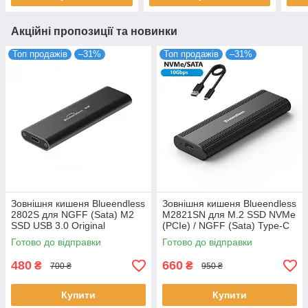
Акційні пропозиції та новинки
Топ продажів
–31%
Топ продажів
–31%
Зовнішня кишеня Blueendless
Зовнішня кишеня Blueendless
2802S для NGFF (Sata) M2
M2821SN для M.2 SSD NVMe
SSD USB 3.0 Original
(PCIe) / NGFF (Sata) Type-C
USB 3.1 Gen 2 чорний
Готово до відправки
Готово до відправки
480
660
₴
₴
700 ₴
950 ₴
Купити
Купити