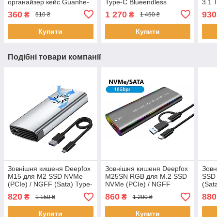
органайзер кейс Guanhe-
Type-C Blueendless
3.1 
26 синій
PC280Y Original
M280
360
1 270
930
₴
₴
510 ₴
1 450 ₴
Купити
Купити
Подібні товари компанії
Зовнішня кишеня Deepfox
Зовнішня кишеня Deepfox
Зовн
M15 для M2 SSD NVMe
M25SN RGB для M.2 SSD
SSD 
(PCIe) / NGFF (Sata) Type-
NVMe (PCIe) / NGFF
(Sat
C USB 3.1 Gen 2 з
(Sata) Type-C USB 3.2 Gen
Deep
820
860
880
₴
₴
1 150 ₴
1 200 ₴
охолодженням
2 сріблястий
Купити
Купити