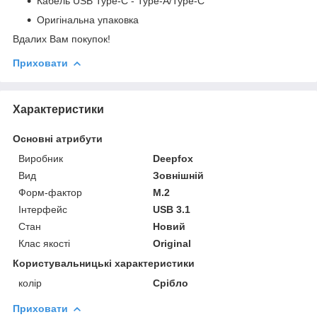
Кабель USB Type-C - Type-A/Type-C
Оригінальна упаковка
Вдалих Вам покупок!
Приховати
Характеристики
Основні атрибути
Виробник
Deepfox
Вид
Зовнішній
Форм-фактор
M.2
Інтерфейс
USB 3.1
Стан
Новий
Клас якості
Original
Користувальницькі характеристики
колір
Срібло
Приховати