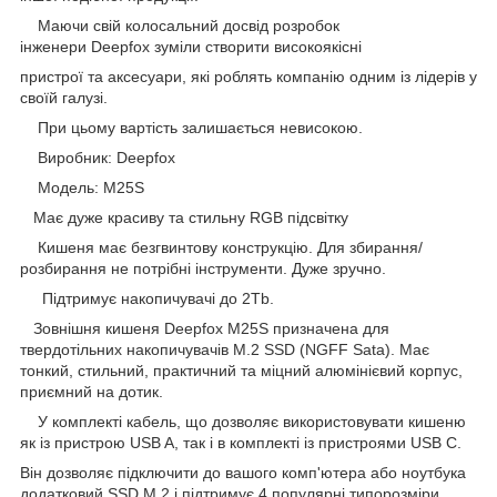
Маючи свій колосальний досвід розробок
інженери Deepfox зуміли створити високоякісні
пристрої та аксесуари, які роблять компанію одним із лідерів у
своїй галузі.
При цьому вартість залишається невисокою.
Виробник: Deepfox
Модель: M25S
Має дуже красиву та стильну RGB підсвітку
Кишеня має безгвинтову конструкцію. Для збирання/
розбирання не потрібні інструменти. Дуже зручно.
Підтримує накопичувачі до 2Tb.
Зовнішня кишеня Deepfox M25S призначена для
твердотільних накопичувачів M.2 SSD (NGFF Sata). Має
тонкий, стильний, практичний та міцний алюмінієвий корпус,
приємний на дотик.
У комплекті кабель, що дозволяє використовувати кишеню
як із пристрою USB A, так і в комплекті із пристроями USB C.
Він дозволяє підключити до вашого комп'ютера або ноутбука
додатковий SSD M.2 і підтримує 4 популярні типорозміри