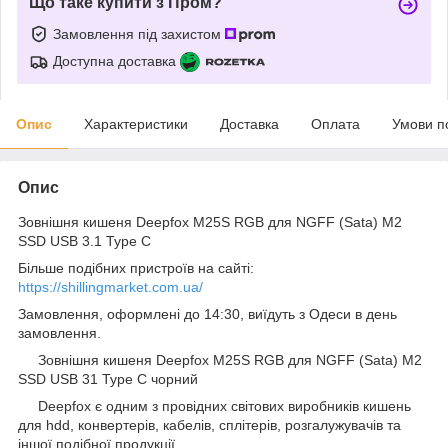
Що таке купити з Пром?
Замовлення під захистом
Доступна доставка
Опис
Характеристики
Доставка
Оплата
Умови п
Опис
Зовнішня кишеня Deepfox M25S RGB для NGFF (Sata) M2
SSD USB 3.1 Type C
Більше подібних пристроїв на сайті:
https://shillingmarket.com.ua/
Замовлення, оформлені до 14:30, виїдуть з Одеси в день
замовлення.
Зовнішня кишеня Deepfox M25S RGB для NGFF (Sata) M2
SSD USB 31 Type C чорний
Deepfox є одним з провідних світових виробників кишень
для hdd, конвертерів, кабелів, сплітерів, розгалужувачів та
іншої подібної продукції.