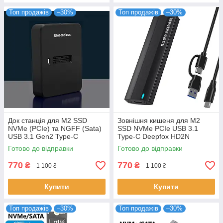
Топ продажів
–30%
Топ продажів
–30%
Док станція для M2 SSD
Зовнішня кишеня для M2
NVMe (PCIe) та NGFF (Sata)
SSD NVMe PCIe USB 3.1
USB 3.1 Gen2 Type-C
Type-C Deepfox HD2N
Blueendless SD03A Original
Original
Готово до відправки
Готово до відправки
770
770
₴
₴
1 100 ₴
1 100 ₴
Купити
Купити
Топ продажів
–30%
Топ продажів
–30%