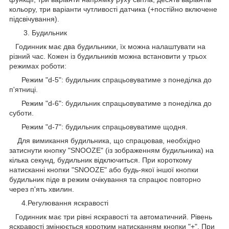
кольору, три варіанти чутливості датчика (+постійно включене
підсвічування).
3. Будильник
Годинник має два будильники, їх можна налаштувати на
різний час. Кожен із будильників можна встановити у трьох
режимах роботи:
Режим "d-5": будильник спрацьовуватиме з понеділка до
п'ятниці.
Режим "d-6": будильник спрацьовуватиме з понеділка до
суботи.
Режим "d-7": будильник спрацьовуватиме щодня.
Для вимикання будильника, що спрацював, необхідно
затиснути кнопку "SNOOZE" (із зображенням будильника) на
кілька секунд, будильник відключиться. При короткому
натисканні кнопки "SNOOZE" або будь-якої іншої кнопки
будильник піде в режим очікування та спрацює повторно
через п'ять хвилин.
4.Регулювання яскравості
Годинник має три рівні яскравості та автоматичний. Рівень
яскравості змінюється коротким натисканням кнопки "+". При