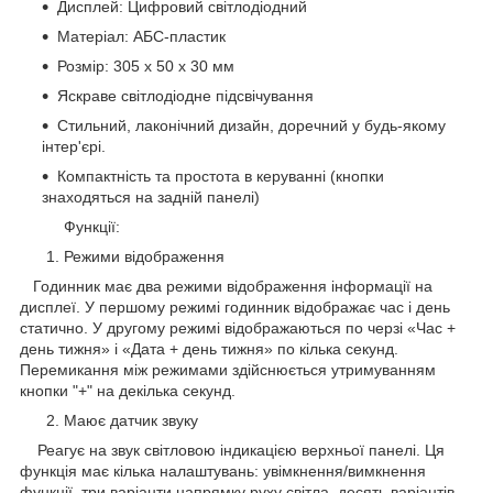
Дисплей: Цифровий світлодіодний
Матеріал: АБС-пластик
Розмір: 305 х 50 х 30 мм
Яскраве світлодіодне підсвічування
Стильний, лаконічний дизайн, доречний у будь-якому
інтер'єрі.
Компактність та простота в керуванні (кнопки
знаходяться на задній панелі)
Функції:
1. Режими відображення
Годинник має два режими відображення інформації на
дисплеї. У першому режимі годинник відображає час і день
статично. У другому режимі відображаються по черзі «Час +
день тижня» і «Дата + день тижня» по кілька секунд.
Перемикання між режимами здійснюється утримуванням
кнопки "+" на декілька секунд.
2. Маює датчик звуку
Реагує на звук світловою індикацією верхньої панелі. Ця
функція має кілька налаштувань: увімкнення/вимкнення
функції, три варіанти напрямку руху світла, десять варіантів