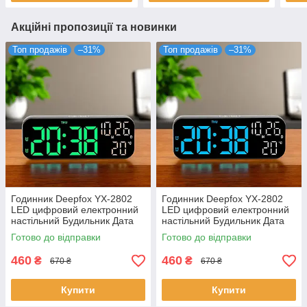
Акційні пропозиції та новинки
Топ продажів
–31%
Топ продажів
–31%
Годинник Deepfox YX-2802
Годинник Deepfox YX-2802
LED цифровий електронний
LED цифровий електронний
настільний Будильник Дата
настільний Будильник Дата
Температура 17,5х6,8см
Температура 17,5х6,8см
Готово до відправки
Готово до відправки
зелений/чорний
синій/чорний
460
460
₴
₴
670 ₴
670 ₴
Купити
Купити