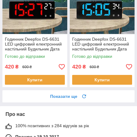
Годинник Deepfox DS-6631
Годинник Deepfox DS-6631
LED цифровий електронний
LED цифровий електронний
настільний Будильник Дата
настільний Будильник Дата
Температура червоний
Температура синій
Готово до відправки
Готово до відправки
420
420
₴
₴
600 ₴
600 ₴
Купити
Купити
Показати ще
Про нас
100% позитивних з 284 відгуків за рік
Працює з 19.10.2017