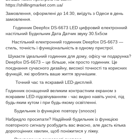
https://shillingmarket.com.ua/
Замовлення, оформлені до 14:30, виїдуть з Одеси в день
замовлення.
Годинник Deepfox DS-6673 LED цифровий електронний
настільний Будильник Дата Датчик звуку 30.5х5см
Настільний електронний годинник Deepfox DS-6673 —
стиль, точність і функціональність в одному пристрої.
Шукаєте ідеальний годинник для дому, офісу чи подарунка?
Deepfox DS-6673 – це більше, ніж просто годинник. Це
поєднання сучасного дизайну, високої точності та корисних
функцій, які зроблять ваше життя зручнішим.
Точний час та яскравий LED-дисплей.
Годинник оснащений великим контрастним екраном з
яскравим LED-підсвічуванням - час видно навіть уночі, під
будь-яким кутом і при будь-якому освітленні.
Будильник із функцією повтору (snooze)
Набридло просипати? Надійний будильник із функцією
повторного сигналу розбудить вас вчасно, але дасть кілька
дорогоцінних хвилин, щоб поніжитися у ліжку.