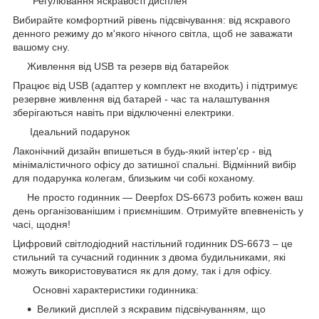
Регулювання яскравості дисплея
Вибирайте комфортний рівень підсвічування: від яскравого
денного режиму до м'якого нічного світла, щоб не заважати
вашому сну.
Живлення від USB та резерв від батарейок
Працює від USB (адаптер у комплект не входить) і підтримує
резервне живлення від батарей - час та налаштування
зберігаються навіть при відключенні електрики.
Ідеальний подарунок
Лаконічний дизайн впишеться в будь-який інтер'єр - від
мінімалістичного офісу до затишної спальні. Відмінний вибір
для подарунка колегам, близьким чи собі коханому.
Не просто годинник — Deepfox DS-6673 робить кожен ваш
день організованішим і приємнішим. Отримуйте впевненість у
часі, щодня!
Цифровий світлодіодний настільний годинник DS-6673 – це
стильний та сучасний годинник з двома будильниками, які
можуть використовуватися як для дому, так і для офісу.
Основні характеристики годинника:
Великий дисплей з яскравим підсвічуванням, що