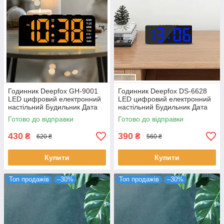
Годинник Deepfox GH-9001
Годинник Deepfox DS-6628
LED цифровий електронний
LED цифровий електронний
настільний Будильник Дата
настільний Будильник Дата
Температура Підсвітка
Температура 15.5 х 6.3см
Готово до відправки
Готово до відправки
16х6,7см оранжевий
430
390
₴
₴
620 ₴
560 ₴
Купити
Купити
Топ продажів
–30%
Топ продажів
–30%