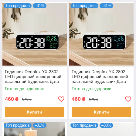
Топ продажів
–31%
Топ продажів
–31%
Годинник Deepfox YX-2802
Годинник Deepfox YX-2802
LED цифровий електронний
LED цифровий електронний
настільний Будильник Дата
настільний Будильник Дата
Температура 17,5х6,8см
Температура 17,5х6,8см
Готово до відправки
Готово до відправки
зелений/білий
синій/білий
460
460
₴
₴
670 ₴
670 ₴
Купити
Купити
Топ продажів
–31%
Топ продажів
–30%