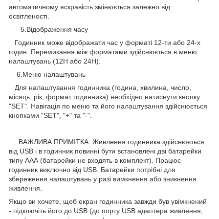
автоматичному яскравість змінюється залежно від
освітленості.
5.Відображення часу
Годинник може відображати час у форматі 12-ти або 24-х
годин. Перемикання між форматами здійснюється в меню
налаштувань (12H або 24H).
6.Меню налаштувань
Для налаштування годинника (година, хвилина, число,
місяць, рік, формат годинника) необхідно натиснути кнопку
"SET". Навігація по меню та його налаштування здійснюється
кнопками "SET", "+" та "-".
ВАЖЛИВА ПРИМІТКА: Живлення годинника здійснюється
від USB і в годинник повинні бути встановлені дві батарейки
типу ААА (батарейки не входять в комплект). Працює
годинник виключно від USB. Батарейки потрібні для
збереження налаштувань у разі вимкнення або зникнення
живлення.
Якщо ви хочете, щоб екран годинника завжди був увімкнений
- підключіть його до USB (до порту USB адаптера живлення,