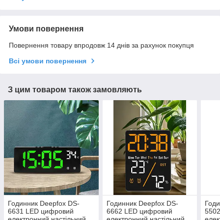
Умови повернення
Повернення товару впродовж 14 днів за рахунок покупця
Всі умови повернення
З цим товаром також замовляють
Годинник Deepfox DS-
Годинник Deepfox DS-
Годи
6631 LED цифровий
6662 LED цифровий
550
електронний настільний
електронний настільний
елек