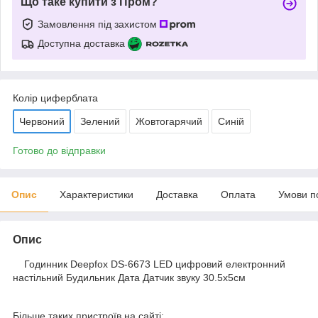
Що таке купити з Пром?
Замовлення під захистом
Доступна доставка
Колір циферблата
Червоний
Зелений
Жовтогарячий
Синій
Готово до відправки
Опис
Характеристики
Доставка
Оплата
Умови п
Опис
Годинник Deepfox DS-6673 LED цифровий електронний
настільний Будильник Дата Датчик звуку 30.5х5см
Більше таких пристроїв на сайті: