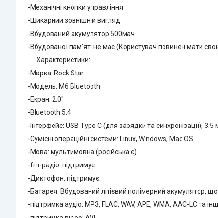
-Механічні кнопки управління
-Шикарний зовнішній вигляд
-Вбудований акумулятор 500мач
-Вбудованої пам'яті не має (Користувач повинен мати свою
Характеристики:
-Марка: Rock Star
-Модель: M6 Bluetooth
-Екран: 2.0"
-Bluetooth 5.4
-Інтерфейс: USB Type C (для зарядки та синхронізації), 3.5 
-Сумісні операційні системи: Linux, Windows, Mac OS.
-Мова: мультимовна (російська є)
-fm-радіо: підтримує.
-Диктофон: підтримує.
-Батарея: Вбудований літієвий полімерний акумулятор, щ
-підтримка аудіо: MP3, FLAC, WAV, APE, WMA, AAC-LC та ін
-підтримка відео: AVI