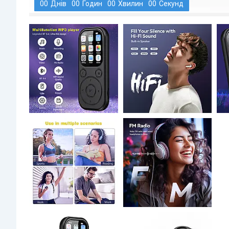
0
0
Днів
0
0
Годин
0
0
Хвилин
0
0
Секунд