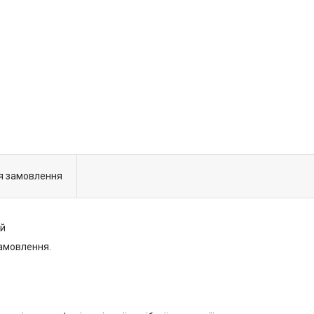
я замовлення
ий
замовлення.