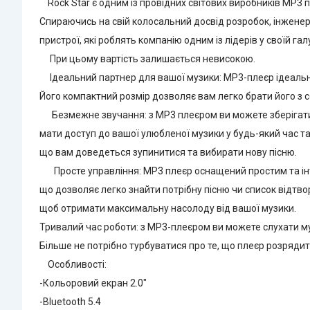
Rock Star є одним із провідних світових виробників МР3 пл
Спираючись на свій колосальний досвід розробок, інженери
пристрої, які роблять компанію одним із лідерів у своїй галу
При цьому вартість залишається невисокою.
Ідеальний партнер для вашої музики: MP3-плеєр ідеально 
Його компактний розмір дозволяє вам легко брати його з со
Безмежне звучання: з MP3 плеєром ви можете зберігати в
мати доступ до вашої улюбленої музики у будь-який час та
що вам доведеться зупинитися та вибирати нову пісню.
Просте управління: MP3 плеєр оснащений простим та інт
що дозволяє легко знайти потрібну пісню чи список відтво
щоб отримати максимальну насолоду від вашої музики.
Тривалий час роботи: з MP3-плеєром ви можете слухати муз
Більше не потрібно турбуватися про те, що плеєр розряди
Особливості:
-Кольоровий екран 2.0"
-Bluetooth 5.4