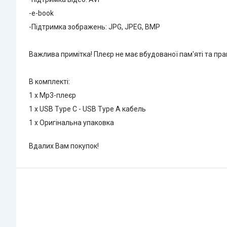
-e-book
-Підтримка зображень: JPG, JPEG, BMP
Важлива примітка! Плеєр не має вбудованої пам'яті та прац
В комплекті:
1 х Mp3-плеєр
1 х USB Type C - USB Type A кабель
1 x Оригінальна упаковка
Вдалих Вам покупок!