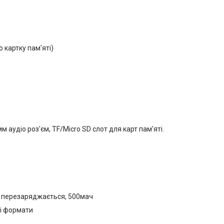
 картку пам'яті)
мм аудіо роз'єм, TF/Micro SD слот для карт пам'яті.
о перезаряджається, 500мач
ші формати