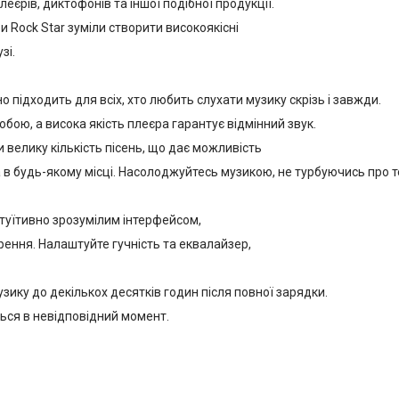
еєрів, диктофонів та іншої подібної продукції.
 Rock Star зуміли створити високоякісні
зі.
підходить для всіх, хто любить слухати музику скрізь і завжди.
бою, а висока якість плеєра гарантує відмінний звук.
елику кількість пісень, що дає можливість
 в будь-якому місці. Насолоджуйтесь музикою, не турбуючись про т
уїтивно зрозумілим інтерфейсом,
рення. Налаштуйте гучність та еквалайзер,
ику до декількох десятків годин після повної зарядки.
ться в невідповідний момент.