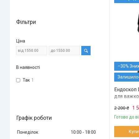
Фільтри
Ціна
–30%
В наявності
Залишилос
Так
1
Ендоскоп 
для важко
м, для ав
1 
2 200 ₴
Графік роботи
Готово до в
Купи
Понеділок
10:00
18:00