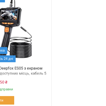
ь 24 дні
Deepfox ES05 з екраном
доступних місць, кабель 5
то СТО ремонту автомобіля
550 ₴
ідправки
ти