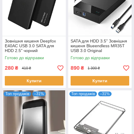
Зовнішня кишеня Deepfox
SATA для HDD 3.5" Зовнішня
E40AC USB 3.0 SATA для
кишеня Blueendless MR35T
HDD 2.5" чорний
USB 3.0 Original
Готово до відправки
Готово до відправки
280
890
₴
₴
410 ₴
1 300 ₴
Купити
Купити
Топ продажів
–31%
Топ продажів
–31%