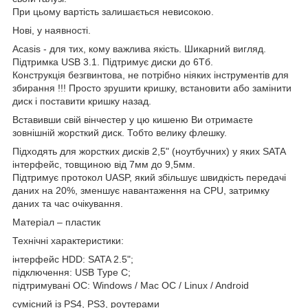
При цьому вартість залишається невисокою.
Нові, у наявності.
Acasis - для тих, кому важлива якість. Шикарний вигляд.
Підтримка USB 3.1. Підтримує диски до 6Тб.
Конструкція безгвинтова, не потрібно ніяких інструментів для
збирання !!! Просто зрушити кришку, встановити або замінити
диск і поставити кришку назад.
Вставивши свій вінчестер у цю кишеню Ви отримаєте
зовнішній жорсткий диск. Тобто велику флешку.
Підходять для жорстких дисків 2,5" (ноутбучних) у яких SATA
інтерфейс, товщиною від 7мм до 9,5мм.
Підтримує протокол UASP, який збільшує швидкість передачі
даних на 20%, зменшує навантаження на CPU, затримку
даних та час очікування.
Матеріал – пластик
Технічні характеристики:
інтерфейс HDD: SATA 2.5";
підключення: USB Type C;
підтримувані ОС: Windows / Mac OC / Linux / Android
сумісний із PS4, PS3, роутерами