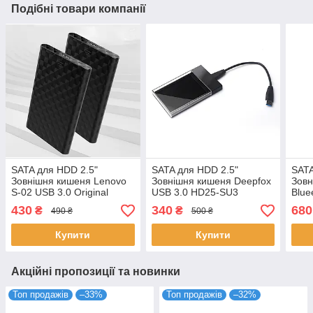
Подібні товари компанії
SATA для HDD 2.5"
SATA для HDD 2.5"
SATA
Зовнішня кишеня Lenovo
Зовнішня кишеня Deepfox
Зовн
S-02 USB 3.0 Original
USB 3.0 HD25-SU3
Blue
Original
USB 
430
340
680
₴
₴
490 ₴
500 ₴
Купити
Купити
Акційні пропозиції та новинки
Топ продажів
–33%
Топ продажів
–32%