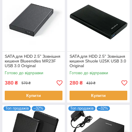
SATA для HDD 2.5" Зовнішня
SATA для HDD 2.5" Зовнішня
кишеня Blueendles MR23F
кишеня Shuole U25K USB 3.0
USB 3.0 Original
Original
Готово до відправки
Готово до відправки
380
280
₴
₴
570 ₴
410 ₴
Купити
Купити
Топ продажів
–32%
Топ продажів
–32%