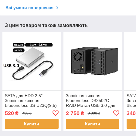
Всі умови повернення
З цим товаром також замовляють
SATA для HDD 2.5"
Зовнішня кишеня
SATA
Зовнішня кишеня
Blueendless DB3502C
Зовн
Blueendless BS-U23Q(9,5)
RAID Метал USB 3.0 для
Blue
USB 3.0 Original
HDD 3.5"/2 Black
3.0 O
520
2 750
340
₴
₴
750 ₴
3 800 ₴
Купити
Купити