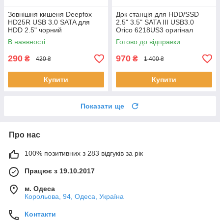
Зовнішня кишеня Deepfox
Док станція для HDD/SSD
HD25R USB 3.0 SATA для
2.5" 3.5" SATA III USB3.0
HDD 2.5" чорний
Orico 6218US3 оригінал
В наявності
Готово до відправки
290
970
₴
₴
420 ₴
1 400 ₴
Купити
Купити
Показати ще
Про нас
100% позитивних з 283 відгуків за рік
Працює з 19.10.2017
м. Одеса
Корольова, 94, Одеса, Україна
Контакти