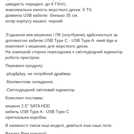
швидкість передачі: до 6 Гбіт/с;
максимальна ємність жорсткого диска: 6 Тб;
довжина USB кабелю: близько 35 см;
колір корпусу кишені: чорний
З'єднання між кишенею і ПК (ноутбуком) здійснюється за
допомогою кабелю USB Type C - USB Type A який йде в
комплекті з кишенею для жорсткого диска.
На зовнішній стороні перехідника є світлодіодний індикатор
роботи пристрою.
Переваги продукту:
-plug&play, не потрібний драйвер.
-Безгвинтове складання.
-Світлодіодний світловий індикатор.
Комплект поставки:
кишеня 2.5" SATA HDD
кабель USB Type A - USB Type C
оригінальна коробка;
В наявності також інші моделі, дивіться інші наші лоти.
Вдалих Вам покупок!